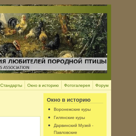
Стандарты
Окно в историю
Фотогалерея
Форум
Окно в историю
Воронежские куры
Гилянские куры
Дарвинский Музей -
Павловские