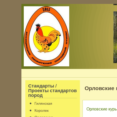
Перейти к основному содержанию
Стандарты /
Орловские
Проекты стандартов
пород
Гилянская
Орловские кур
Королек
Орловская